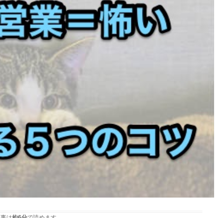
事は
約6分
で読めます。